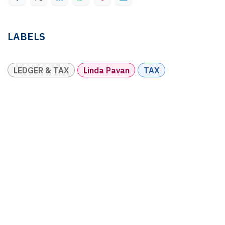
LABELS
LEDGER & TAX
Linda Pavan
TAX
ONZE BLOGS
LINDA PAVAN
btw
FACTURERING EN BOEKHOUDING
LOONADMINISTRATIE
Governance