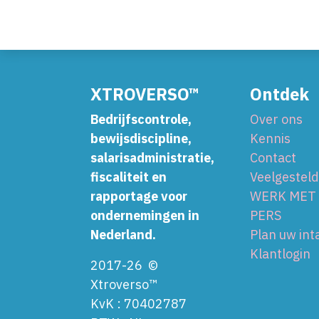
XTROVERSO™
Ontdek
Bedrijfscontrole,
Over ons
bewijsdiscipline,
Kennis
salarisadministratie,
Contact
fiscaliteit en
Veelgestel
rapportage voor
WERK MET
ondernemingen in
PERS
Nederland.
Plan uw int
Klantlogin
2017-26 ©
Xtroverso™
KvK : 70402787