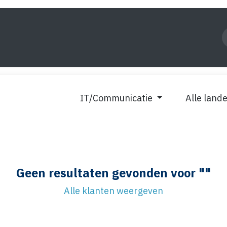
kt
Kader
Kennis
Over ons
Contact
IT/Communicatie
Alle land
Geen resultaten gevonden voor "
"
Alle klanten weergeven