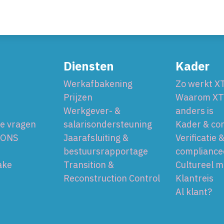
Diensten
Kader
Werkafbakening
Zo werkt 
Prijzen
Waarom X
Werkgever- &
anders is
de vragen
salarisondersteuning
Kader & co
 ONS
Jaarafsluiting &
Verificatie 
bestuursrapportage
compliance
ake
Transition &
Cultureel m
Reconstruction Control
Klantreis
Al klant?