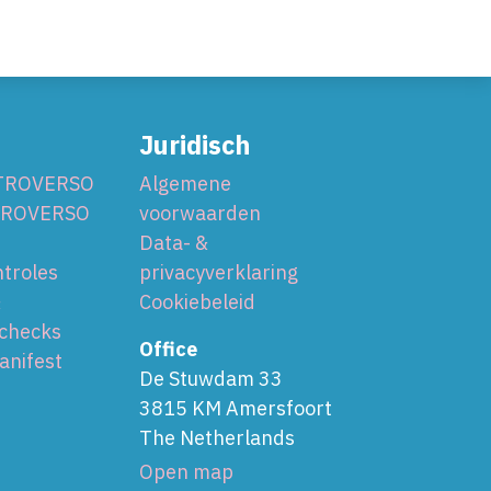
Juridisch
XTROVERSO
Algemene
TROVERSO
voorwaarden
Data- &
ntroles
privacyverklaring
&
Cookiebeleid
checks
Office
anifest
De Stuwdam 33
3815 KM Amersfoort
The Netherlands
Open map