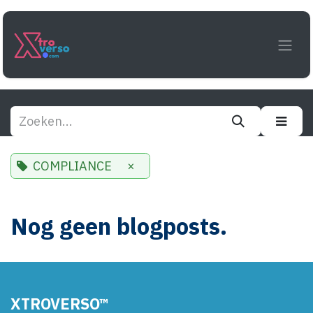
Overslaan naar inhoud
COMPLIANCE
×
Nog geen blogposts.
XTROVERSO™